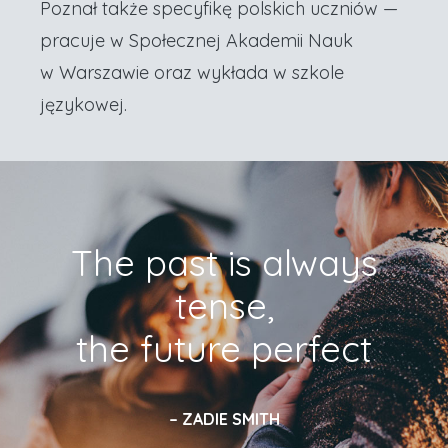
Poznał także specyfikę polskich uczniów —
pracuje w Społecznej Akademii Nauk
w Warszawie oraz wykłada w szkole
językowej.
The past is always
tense,
the future perfect
ZADIE SMITH